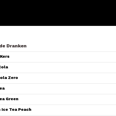
de Dranken
 Kers
Cola
ola Zero
tea
ea Green
 Ice Tea Peach