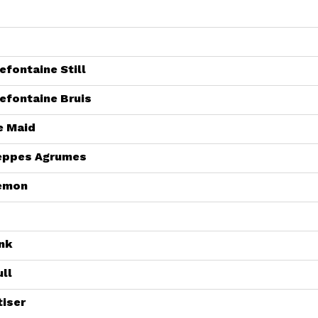
fontaine Still
efontaine Bruis
e Maid
ppes Agrumes
Lemon
nk
ll
tiser